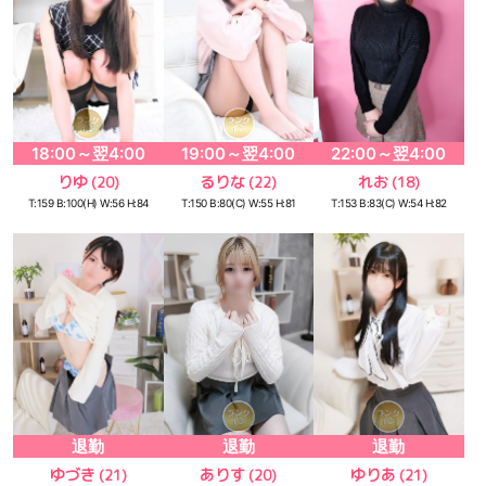
18:00～翌4:00
19:00～翌4:00
22:00～翌4:00
りゆ
るりな
れお
(20)
(22)
(18)
T:159 B:100(H) W:56 H:84
T:150 B:80(C) W:55 H:81
T:153 B:83(C) W:54 H:82
退勤
退勤
退勤
ゆづき
ありす
ゆりあ
(21)
(20)
(21)