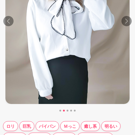
Previous
Nex
ロリ
巨乳
パイパン
Ｍっこ
癒し系
明るい