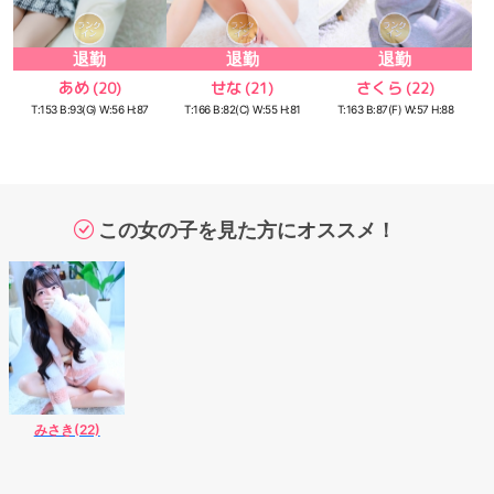
退勤
退勤
退勤
あめ
せな
さくら
(20)
(21)
(22)
T:153 B:93(G) W:56 H:87
T:166 B:82(C) W:55 H:81
T:163 B:87(F) W:57 H:88
この女の子を見た方にオススメ！
みさき(22)