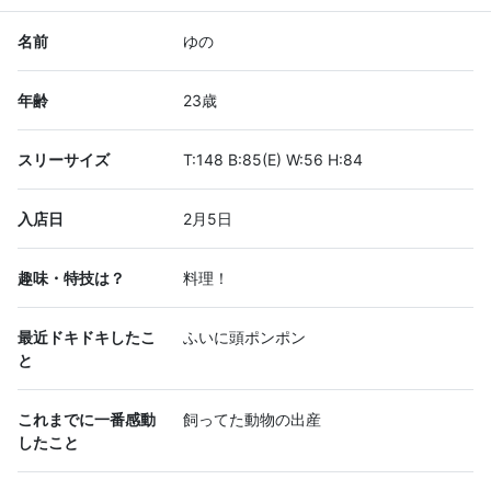
名前
ゆの
年齢
23歳
スリーサイズ
T:148 B:85(E) W:56 H:84
入店日
2月5日
趣味・特技は？
料理！
最近ドキドキしたこ
ふいに頭ポンポン
と
これまでに一番感動
飼ってた動物の出産
したこと