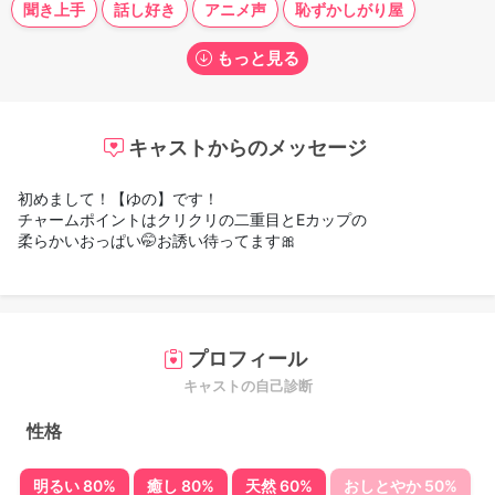
聞き上手
話し好き
アニメ声
恥ずかしがり屋
もっと見る
キャストからのメッセージ
初めまして！【ゆの】です！
チャームポイントはクリクリの二重目とEカップの
柔らかいおっぱい🤭お誘い待ってます🎀
プロフィール
キャストの自己診断
性格
明るい 80%
癒し 80%
天然 60%
おしとやか 50%