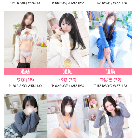
T:150 B:83(D) W:56 H:81
T:155 B:86(C) W:57 H:85
T:148 B:82(C) W:55 H:80
退勤
退勤
退勤
りな
べる
つばさ
(18)
(20)
(22)
T:166 B:82(C) W:55 H:80
T:162 B:83(B) W:55 H:84
T:155 B:80(C) W:57 H:83