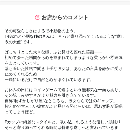
お店からのコメント
その可愛らしさはまるで小動物のよう。
148cmと小柄な
ゆのさん
は、そっと寄り添ってくれるような“癒し
系の天使”です。
ぱっちりとした大きな瞳、ふと見せる照れた笑顔――
初めて会った瞬間から心を掴まれてしまうような柔らかい雰囲気
をまとっています。
落ち着いた性格で聞き上手な彼女は、あなたの言葉を静かに受け
止めてくれるため、
一緒にいるだけで自然と心がほぐれていきます。
お休みの日にはコインゲームで遊ぶという無邪気な一面もあり、
その親しみやすさがより魅力を引き立てています。
自称“恥ずかしがり屋”なところも、彼女ならではのギャップ。
控えめで大人しい彼女がふと見せる恥じらいは、思わず胸が高鳴
ってしまうほど。
Eカップの綺麗なスタイルと、吸い込まれるような優しい肌触り…
そっと寄り添ってくれる時間は特別な癒しへと変わっていきま