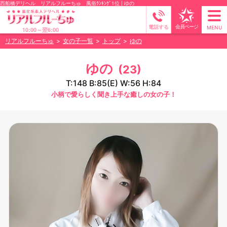
西船橋デリヘル
リアルフルーちゅ 風俗ﾗﾝｷﾝｸﾞ1位 | ゆの
tog
会員ページ
電話する
MENU
10:00～翌6:00
nav
リアルフルーちゅ
女の子一覧
トップ
ゆの
ゆの
(23)
T:148 B:85(E) W:56 H:84
小柄で愛らしく聞き上手な癒しの女の子！