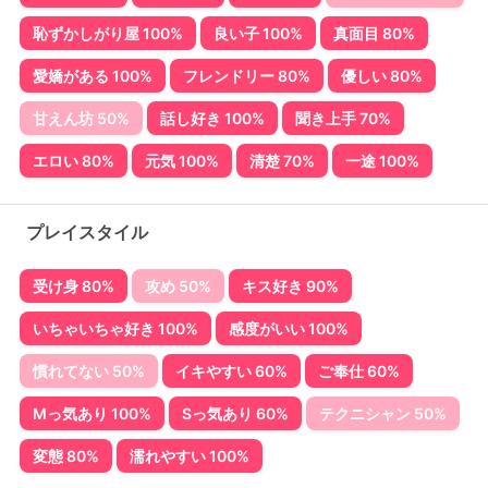
恥ずかしがり屋 100%
良い子 100%
真面目 80%
愛嬌がある 100%
フレンドリー 80%
優しい 80%
甘えん坊 50%
話し好き 100%
聞き上手 70%
エロい 80%
元気 100%
清楚 70%
一途 100%
プレイスタイル
受け身 80%
攻め 50%
キス好き 90%
いちゃいちゃ好き 100%
感度がいい 100%
慣れてない 50%
イキやすい 60%
ご奉仕 60%
Mっ気あり 100%
Sっ気あり 60%
テクニシャン 50%
変態 80%
濡れやすい 100%