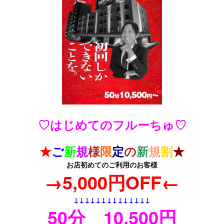
♡はじめてのフルーちゅ♡
★
ご
新
規
様
限
定
の
新
規
割
★
お店初めてのご利用のお客様
→5,000円OFF←
↓
↓↓↓↓↓↓↓↓↓↓↓↓↓
50分 10,500円