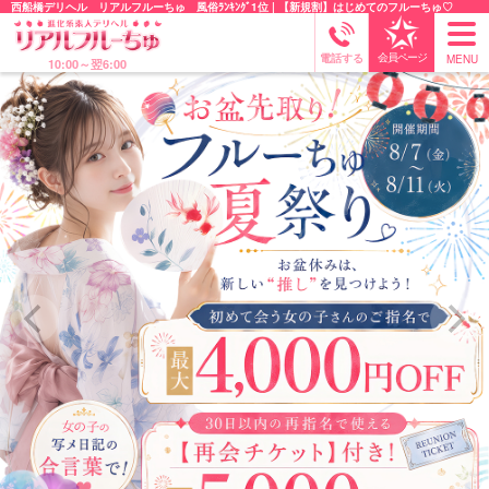
西船橋デリヘル
リアルフルーちゅ 風俗ﾗﾝｷﾝｸﾞ1位 | 【新規割】はじめてのフルーちゅ♡
togg
会員ページ
電話する
MENU
navi
10:00～翌6:00